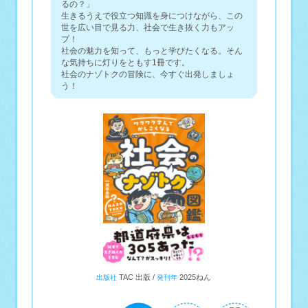
るの？」
生きるうえで役立つ知識を身につけながら、この
世を広い目で見る力、社会で生き抜く力もアッ
プ！
社会の魅力を知って、もっと学びたくなる。そん
な気持ちに灯りをともす1冊です。
社会のナゾトクの冒険に、今すぐ出発しましょ
う！
TAC 出版
2025ねん
出版社
発刊年