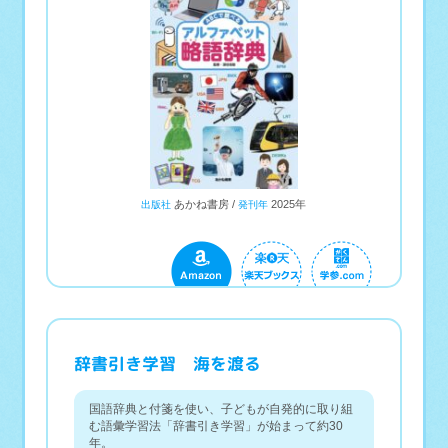
あかね書房
2025年
出版社
発刊年
辞書引き学習 海を渡る
国語辞典と付箋を使い、子どもが自発的に取り組
む語彙学習法「辞書引き学習」が始まって約30
年。