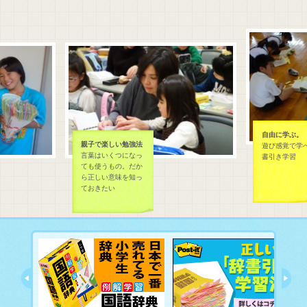
自由に学ぶ。
親子で楽しい勉強法
遊び感覚で学べる辞
言葉はいくつになっ
書引き学習
ても使うもの。だか
ら正しい意味を知っ
ておきたい