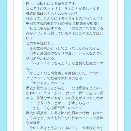
以下、出版社による紹介文です。
なんで？がスッキリ！ 学ぶことが楽しくなる
都道府県はもともと305あった!?
社会って、こんなにオモシロイものだったんだ！
中部大学現代教育学部の深谷 圭助先生が監修！
「社会は幅が広すぎる…」「歴史の年号を覚える
のがイヤ」そう思っているキミにこそ読んでほし
い！
この本を読むと…
・今の世の中がどうしてこうなったのかわかる。
・日本と外国のつながりや違い、いろんなきまり
や出来事がわかる。
・「へぇ〜！そうなんだ！」が連発で社会にハマ
る。
「かしこくなる研究所」を舞台にした、2つのワ
クワクページで社会が大好きになる！
・「ナゾトク」のページ
歴史が変わることがある？ なぜ税金を払うの？
かわいいイラストがいっぱいで、夢中になって読
める。身近なナゾやギモンの答えがスッキリわか
って「そういうことか！」が止まらない。
・「かしこくなる研究所」のページ
歴史の転換点、世界と比べた日本の特色、お金の
しくみなど、大人も知らない社会のヒミツで好奇
心が爆発。
「今の世界はどうなってるの？」「未来はどうな