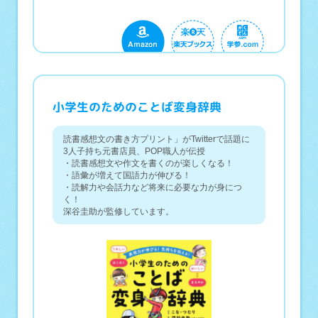
小学生のためのことば変身辞典
読書感想文の書き方プリント」がTwitterで話題に
3人子持ち元書店員、POP職人が伝授
・読書感想文や作文を書くのが楽しくなる！
・語彙が増えて国語力が伸びる！
・読解力や会話力など将来に必要な力が身につ
く！
深谷圭助が監修しています。