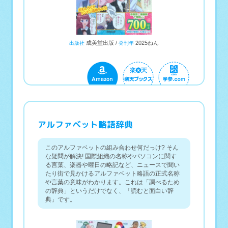
成美堂出版
2025ねん
出版社
発刊年
アルファベット略語辞典
このアルファベットの組み合わせ何だっけ? そん
な疑問が解決! 国際組織の名称やパソコンに関す
る言葉、楽器や曜日の略記など、ニュースで聞い
たり街で見かけるアルファベット略語の正式名称
や言葉の意味がわかります。これは「調べるため
の辞典」というだけでなく、「読むと面白い辞
典」です。