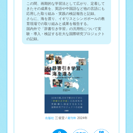
この間、画期的な学習法として広がり、定着して
きたその成果を、英語や中国語など他の言語にも
応用した取り組み・実践の検証報告と記録。
さらに、海を渡り、イギリスとシンガポールの教
育現場での取り組みと成果を報告する。
国内外で「辞書引き学習」の汎用性について実
験・導入・検証する壮大な国際研究プロジェクト
の記録。
三省堂
2024年
出版社
発刊年