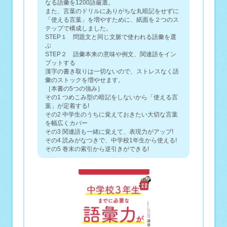
なる語彙を1200語厳選。
また、言葉のドリルにありがちな丸暗記をせずに
「使える言葉」を増やすために、紙面を２つのス
テップで構成しました。
STEP１ 問題文と同じ文脈で使われる語彙を選
ぶ
STEP２ 語彙本来の意味や例文、関連語をイン
プットする
漢字の書き取りは一切ないので、ストレスなく語
彙のストックを増やせます。
［本書の5つの強み］
その1 つめこみ型の暗記をしないから「使える言
葉」が定着する!
その2 中学生のうちに覚えておきたい大切な言葉
を幅広くカバー
その3 関連語も一緒に覚えて、表現力がアップ!
その4 読みがなつきで、中学校1年生から使える!
その5 巻末の索引から逆引きができる!