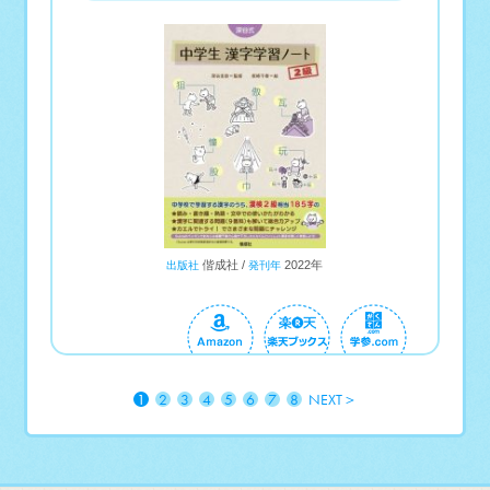
偕成社
2022年
出版社
発刊年
1
2
3
4
5
6
7
8
NEXT＞