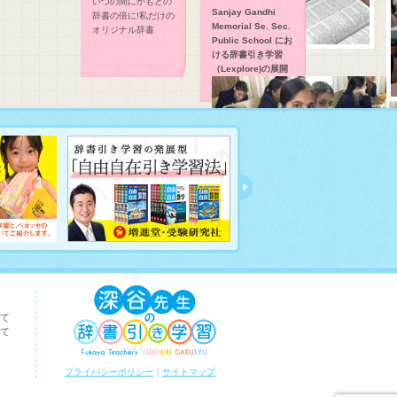
いつの間にかもとの
Sanjay Gandhi
辞書の倍に!私だけの
Memorial Se. Sec.
オリジナル辞書
Public School にお
ける辞書引き学習
（Lexplore)の展開
て
て
Sanjay Gandhi
Memorial Se. Sec.
プライバシーポリシー
｜
サイトマップ
Public School にお
ける辞書引き学習