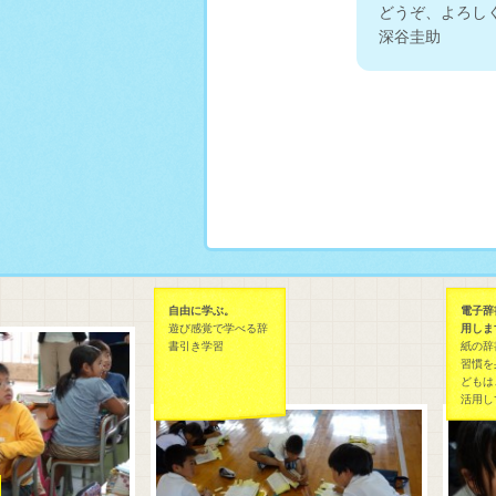
どうぞ、よろし
深谷圭助
自由に学ぶ。
電子辞書
遊び感覚で学べる辞
用します
書引き学習
紙の辞書
習慣を身
どもは、
活用して