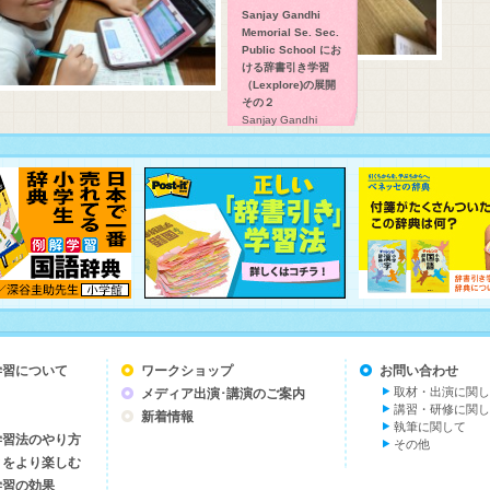
Sanjay Gandhi
Memorial Se. Sec.
Public School にお
ける辞書引き学習
（Lexplore)の展開
その２
Sanjay Gandhi
Memorial Se. Sec.
Public School にお
ける辞書引き学習
（Lexplore)の展開で
す。
学習について
ワークショップ
お問い合わせ
取材・出演に関し
メディア出演･講演のご案内
講習・研修に関し
新着情報
執筆に関して
学習法のやり方
その他
とをより楽しむ
学習の効果