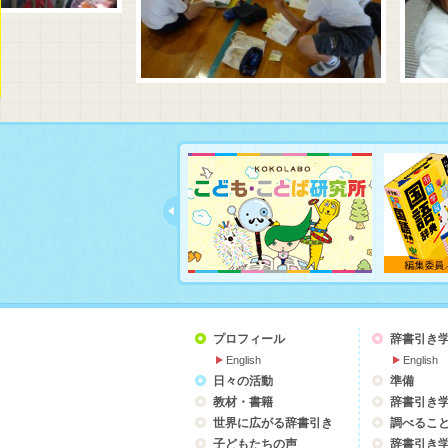
プロフィール
辞書引き
English
English
日々の活動
準備
教材・書籍
辞書引き
世界に広がる辞書引き
調べるこ
子どもたちの声
辞書引き