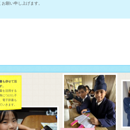
くお願い申し上げます。
も併せて活
。
を活用する
につけた子
電子辞書も
いきます。