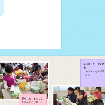
机に乗り切らない辞
書
これがみんなの頑張
った証し。
夢中になれる楽しさ
勉強の仕方が変われ