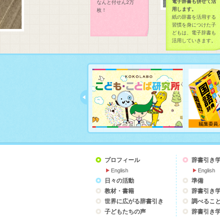
電子辞書も併せて活
なんと付せん2万
用します。
枚！
紙の辞書を活用する
習慣を身につけた子
どもは、電子辞書も
活用していきます。
プロフィール
辞書引き
English
English
日々の活動
準備
教材・書籍
辞書引き
世界に広がる辞書引き
調べるこ
子どもたちの声
辞書引き