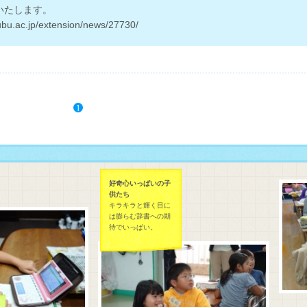
いたします。
ubu.ac.jp/extension/news/27730/
1
好奇心いっぱいの子
供たち
キラキラと輝く目に
は膨らむ辞書への期
待でいっぱい。