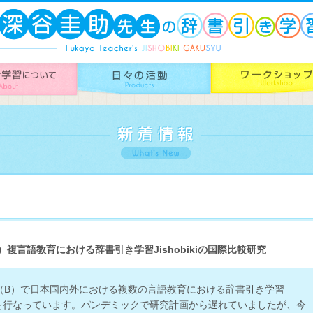
複言語教育における辞書引き学習Jishobikiの国際比較研究
（B）で日本国内外における複数の言語教育における辞書引き学習
iの研究を行なっています。パンデミックで研究計画から遅れていましたが、今