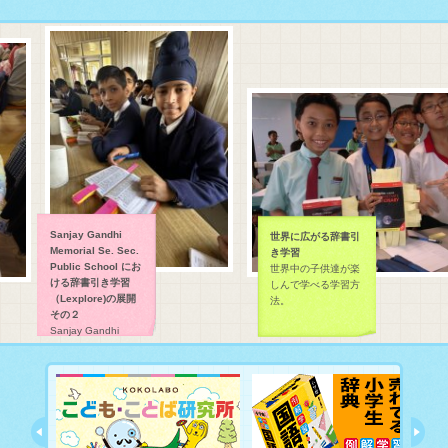
Sanjay Gandhi
世界に広がる辞書引
Memorial Se. Sec.
き学習
Public School にお
世界中の子供達が楽
ける辞書引き学習
しんで学べる学習方
（Lexplore)の展開
法。
その２
Sanjay Gandhi
Memorial Se. Sec.
Public School にお
ける辞書引き学習
（Lexplore)の展開で
す。