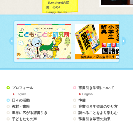
（Lexplore)の展
開 その4
Sanjay Gandhi
Memorial Se. Sec.
Public School にお
ける辞書引き学習
（Lexplore)の展開で
す。
プロフィール
辞書引き学習について
English
English
日々の活動
準備
教材・書籍
辞書引き学習法のやり方
世界に広がる辞書引き
調べることをより楽しむ
子どもたちの声
辞書引き学習の効果