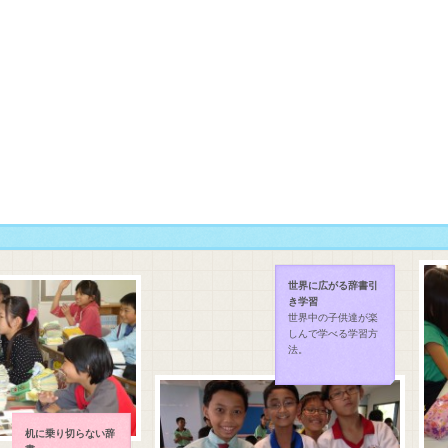
世界に広がる辞書引
き学習
世界中の子供達が楽
しんで学べる学習方
法。
机に乗り切らない辞