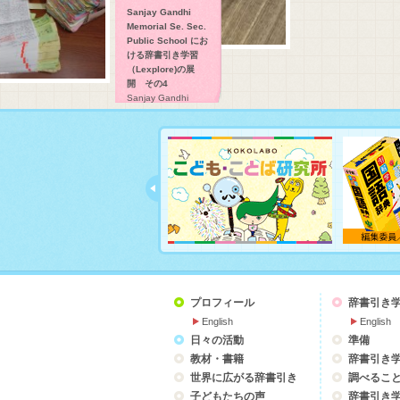
Sanjay Gandhi
Memorial Se. Sec.
Public School にお
ける辞書引き学習
（Lexplore)の展
開 その4
Sanjay Gandhi
Memorial Se. Sec.
Public School にお
ける辞書引き学習
（Lexplore)の展開で
す。
プロフィール
辞書引き
English
English
日々の活動
準備
教材・書籍
辞書引き
世界に広がる辞書引き
調べるこ
子どもたちの声
辞書引き