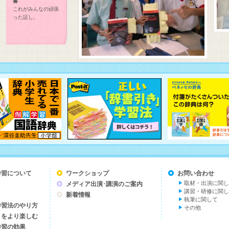
書
これがみんなの頑張
った証し。
学習について
ワークショップ
お問い合わせ
取材・出演に関し
メディア出演･講演のご案内
講習・研修に関し
新着情報
執筆に関して
学習法のやり方
その他
とをより楽しむ
学習の効果