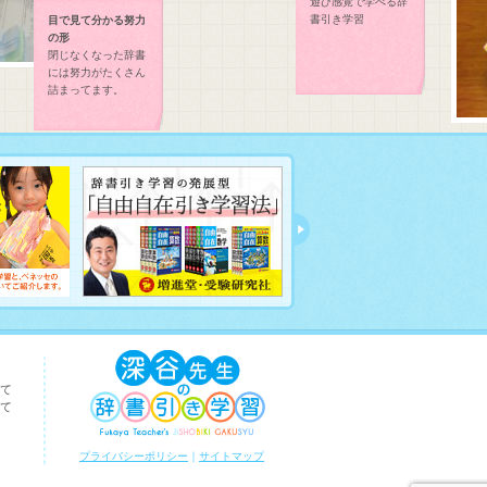
遊び感覚で学べる辞
書引き学習
目で見て分かる努力
の形
閉じなくなった辞書
には努力がたくさん
詰まってます。
て
て
プライバシーポリシー
｜
サイトマップ