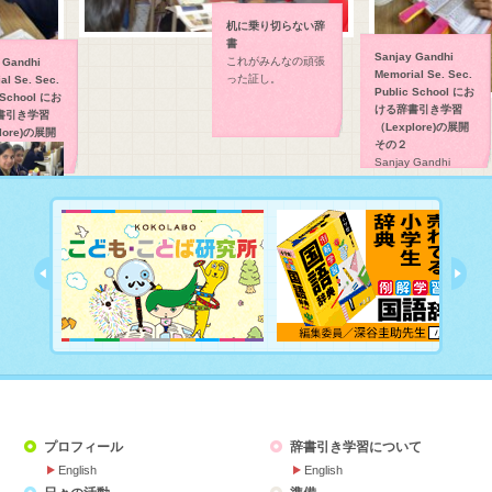
机に乗り切らない辞
書
Sanjay Gandhi
これがみんなの頑張
Gandhi
Memorial Se. Sec.
った証し。
l Se. Sec.
Public School にお
 School にお
ける辞書引き学習
書引き学習
（Lexplore)の展開
ore)の展開
その２
Sanjay Gandhi
Memorial Se. Sec.
Public School にお
ける辞書引き学習
（Lexplore)の展開で
す。
Gandhi
 Se. Sec.
School にお
書引き学習
lore)の展開の
す。
プロフィール
辞書引き学習について
English
English