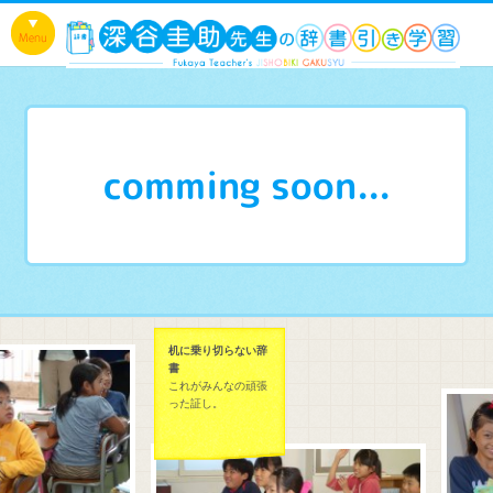
comming soon...
机に乗り切らない辞
書
これがみんなの頑張
った証し。