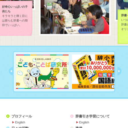
好奇心いっぱいの子
供たち
辞書
キラキラと輝く目に
いつ
は膨らむ辞書への期
辞書の
待でいっぱい。
オリ
プロフィール
辞書引き学習について
English
English