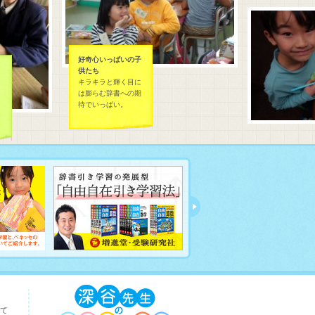
好奇心いっぱいの子
供たち
キラキラと輝く目に
は膨らむ辞書への期
待でいっぱい。
て