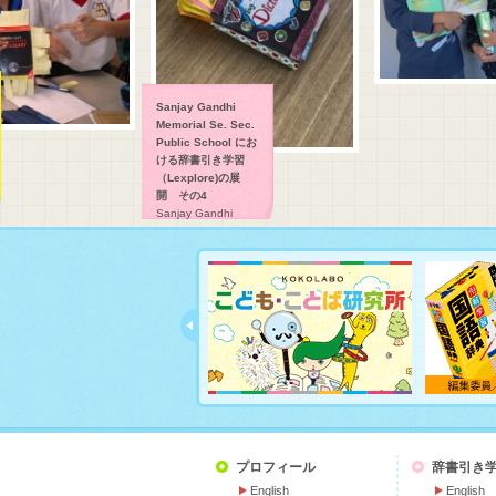
Sanjay Gandhi
Memorial Se. Sec.
Public School にお
ける辞書引き学習
（Lexplore)の展
開 その4
Sanjay Gandhi
Memorial Se. Sec.
Public School にお
ける辞書引き学習
（Lexplore)の展開で
す。
プロフィール
辞書引き
English
English