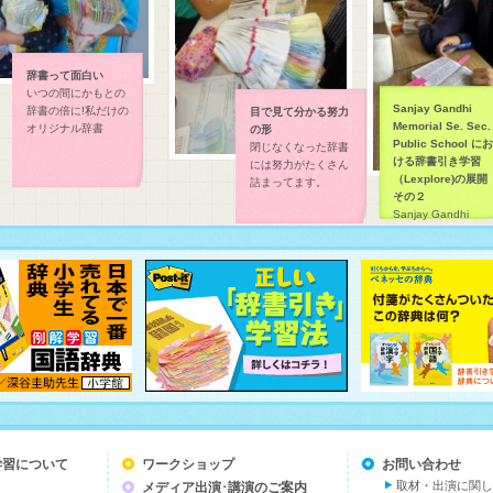
辞書って面白い
いつの間にかもとの
Sanjay Gandhi
辞書の倍に!私だけの
目で見て分かる努力
Memorial Se. Sec.
オリジナル辞書
の形
Public School にお
閉じなくなった辞書
ける辞書引き学習
には努力がたくさん
（Lexplore)の展開
詰まってます。
その２
Sanjay Gandhi
Memorial Se. Sec.
Public School にお
ける辞書引き学習
（Lexplore)の展開で
す。
学習について
ワークショップ
お問い合わせ
取材・出演に関し
メディア出演･講演のご案内