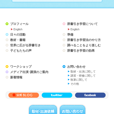
（Lex
様子
プロフィール
辞書引き学習について
English
English
日々の活動
準備
教材・書籍
辞書引き学習法のやり方
世界に広がる辞書引き
調べることをより楽しむ
子どもたちの声
辞書引き学習の効果
ワークショップ
お問い合わせ
取材・出演に関して
メディア出演･講演のご案内
講習・研修に関して
新着情報
執筆に関して
その他