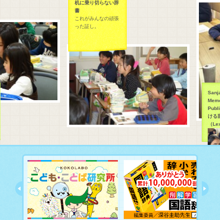
机に乗り切らない辞
書
これがみんなの頑張
った証し。
Sanja
Memor
Publi
ける
（Lex
Sanja
Memor
Publi
ける