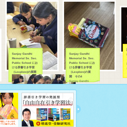
調
Sanjay Gandhi
Sanjay Gandhi
に
Memorial Se. Sec.
Memorial Se. Sec.
ど
Public School にお
Public School にお
は
ける辞書引き学習
ける辞書引き学習
が
（Lexplore)の展開
（Lexplore)の展
開 その4
Sanjay Gandhi
Memorial Se. Sec.
Public School にお
ける辞書引き学習
（Lexplore)の展開で
す。