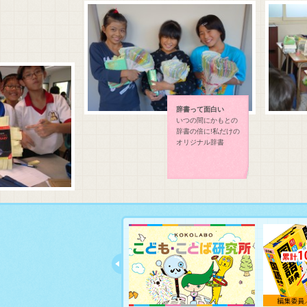
辞書って面白い
いつの間にかもとの
辞書の倍に!私だけの
オリジナル辞書