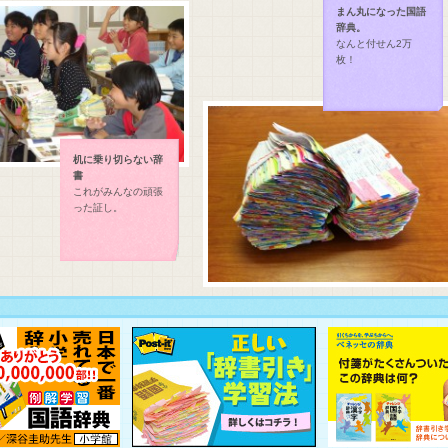
まん丸になった国語
辞典。
なんと付せん2万
枚！
机に乗り切らない辞
書
これがみんなの頑張
った証し。