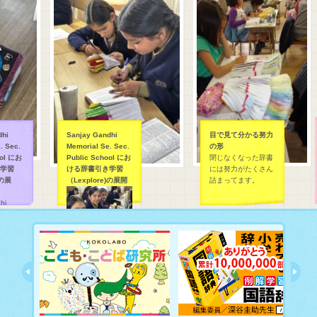
hi
Sanjay Gandhi
目で見て分かる努力
 Sec.
Memorial Se. Sec.
の形
ol にお
Public School にお
閉じなくなった辞書
学習
ける辞書引き学習
には努力がたくさん
の展
（Lexplore)の展開
詰まってます。
i
Sec.
l にお
学習
)の展開で
Sanjay Gandhi
Memorial Se. Sec.
Public School にお
ける辞書引き学習