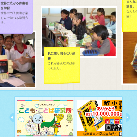
まん丸に
世界に広がる辞書引
辞典。
き学習
なんと付
世界中の子供達が楽
枚！
しんで学べる学習方
法。
机に乗り切らない辞
書
これがみんなの頑張
った証し。