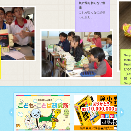
机に乗り切らない辞
書
これがみんなの頑張
った証し。
Sanja
Memor
Publi
ける
（Lex
開 そ
Sanja
Memor
Publi
ける
（Lex
す。