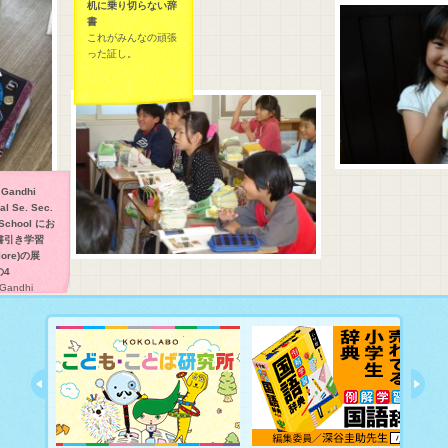
机に乗り切らない辞
書
これがみんなの頑張
った証し。
Gandhi
l Se. Sec.
School にお
引き学習
ore)の展
4
Gandhi
 Se. Sec.
School にお
引き学習
ore)の展開で